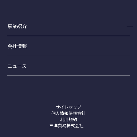
事業紹介
事業紹介トップ
会社情報
フードサイエンス事業部
ファインケミカル事業部
ニュース
トライテックスCB-20
プロダクト事業部
接着剤【ホットメルト】
洗浄剤【コムスター製品】
サイトマップ
個人情報保護方針
利用規約
三洋貿易株式会社