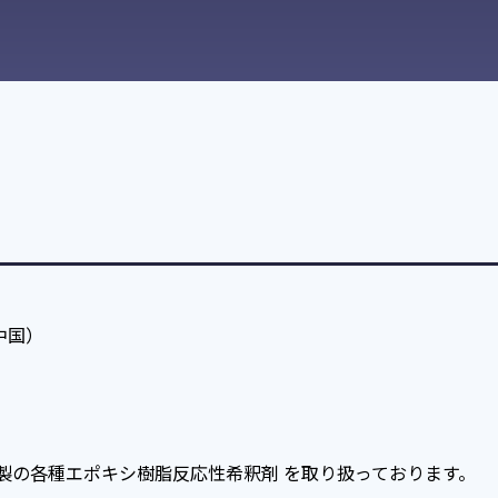
.（中国）
logy, Inc. 社製の各種エポキシ樹脂反応性希釈剤 を取り扱っております。