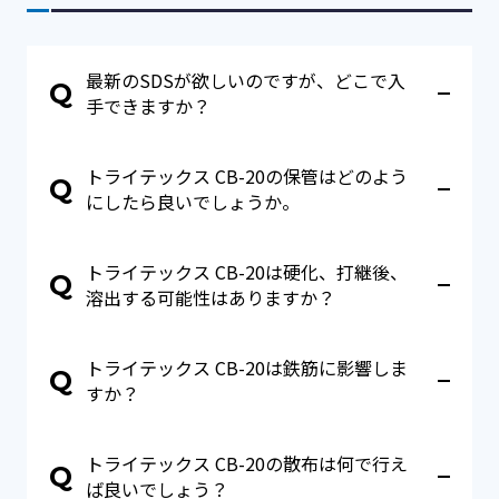
最新のSDSが欲しいのですが、どこで入
Q
手できますか？
A
こちら
よりダウンロードが可能です。
トライテックス CB-20の保管はどのよう
Q
にしたら良いでしょうか。
A
トライテックス CB-20の主成分はアクリルエマルジ
トライテックス CB-20は硬化、打継後、
ョンです。保管温度は5～40℃で保管して下さい。
Q
0℃以下或いは60℃以上になると凍結、熱凝固を起
溶出する可能性はありますか？
こし、元の状態に戻らなくなります。
A
トライテックス CB-20に使用しております主成分の
トライテックス CB-20は鉄筋に影響しま
ポリマー類は乾燥すると生分解しない（腐らない）
Q
もので構成されております。また、乾燥後は水分を
すか？
与えても元の水溶液に戻ることはありません。従い
A
まして、打継後溶出する可能性はきわめて低いもの
トライテックス CB-20にはサビを誘発する成分や侵
と考えています。
トライテックス CB-20の散布は何で行え
食するような成分は含まれておりません。また、鉄
Q
筋に付着した場合でも、鉄筋のコンクリートに対す
ば良いでしょう？