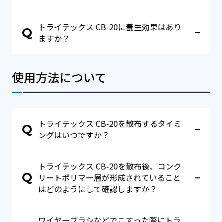
る付着を阻害することはありません。
A
散布に使用する器具につきましては、均等に散布で
トライテックス CB-20に養生効果はあり
きる道具であれば指定は御座いません。じょうろや
Q
園芸用の噴霧器等での散布実績があります。ただ
ますか？
し、穴が小さい噴霧器の場合、目詰まりがおこる可
A
能性がありますので、ある程度大きい目の開いた噴
トライテックス CB-20にはヘアークラック抑止など
霧器をご使用ください。散布後は散布に使用した道
の初期養生効果はありますが、ヘアークラック抑止
使用方法について
具を必ず水でよく洗浄し、トライテックス CB-20が
はあくまでも付随効果であり、本品の主目的はコン
残らないようにして下さい。洗浄を行わないと、道
クリート打ち継ぎ面処理剤としてですので、完全な
具の目詰まりの原因となります。
養生効果を保証するものではありません。
トライテックス CB-20を散布するタイミ
Q
ングはいつですか？
A
ブリーディング水が出たあと、徐々にコンクリート
トライテックス CB-20を散布後、コンク
へ引き込まれていきますが、ブリーディング水が引
Q
きはじめ、わずかに残っている状態でトライテック
リートポリマー層が形成されていること
ス CB-20を散布頂くのがベストなタイミングとなり
はどのようにして確認しますか？
ます。製品を撒きすぎた場合や不陸になっている箇
所がありましたら、木コテで抑えてなじませてくだ
A
トライテックス CB-20は散布した状態では白色、時
さい。 ブリーディング水がなくなり、表面が乾いて
ワイヤーブラシなどでこすった際にトラ
間の経過とともに青みがかり、硬化すると無色透明