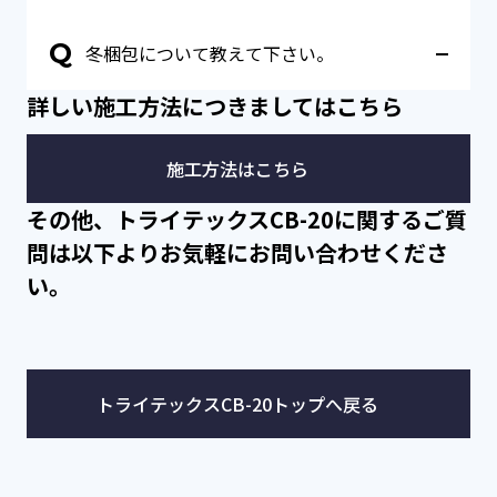
い合わせ先へお問い合わせ下さい。
A
製造工場は兵庫県にありますが、納入までの日数に
Q
冬梱包について教えて下さい。
つきましては、納入場所により、異なります。詳細
は代理店にご確認下さい。
A
詳しい施工方法につきましてはこちら
トライテックス CB-20は、0℃以下になると凍結を
起こし、元の状態に戻りません。そのため、弊社で
は凍結予防策として冬用の梱包（外装段ボール）を
施工方法はこちら
ご用意しております。雪が降る地方や、気温が低い
地方で保管される場合は、冬梱包の使用をご検討願
その他、トライテックスCB-20に関するご質
います。冬梱包をご希望のお客様は注文書に「冬梱
包希望」と明記願います。冬梱包費は別途頂戴致し
問は以下よりお気軽にお問い合わせくださ
ます。また、保管温度が低い場合は冬梱包でも凍結
い。
する可能性がございますので、保管は5℃以上の環
境で保管をお願い致します。
トライテックスCB-20トップへ戻る