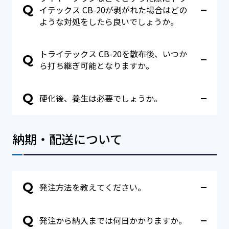
から散布した場合、コンクリート内に引き込まれな
Q
となります。散布から硬化までの時間は天候や気
イテックス CB-20が剥がれた場合はどの
くなる可能性がありますので、ご注意下さい。
温、コンクリートの種類や躯体の大きさより異なり
ような対処をしたら良いでしょうか。
ます。硬化の確認は、ワイヤーブラシなどでコンク
リート表面をこすり、はがれなければ硬化が完了し
A
施工不良例として、コンクリート内部に引き込まれ
ている状態となります。コンクリート自体が剥がれ
トライテックス CB-20を散布後、いつか
なかったトライテックス CB-20がコンクリート表面
Q
なければ、強度に問題はございませんので、ワイヤ
で固まり、白色の塊となることがあります。この場
ら打ち継ぎ可能となりますか。
ブラシ等で白い部分を除去し次の打設を行って下さ
合はトライテックス CB-20及び、硬化していないレ
い。
A
イタンス層をチッピング等で除去して頂き、打ち継
トライテックス CB-20を散布し硬化後、翌日（一昼
Q
いで下さい。
硬化後、養生は必要でしょうか。
夜後）から打ち継ぎが可能です。
A
トライテックス CB-20は乾燥収縮によるヘアークラ
ック抑止に効果はありますが、コンクリートの硬化
納期・配送について
に必要な養生は行って下さい（散水養生、養生マッ
トなど）。トライテックス CB-20の硬化（コンクリ
ートが加水分解しない状態）を確認できたら養生開
始可能となります。
Q
発注方法を教えてください。
A
トライテックス CB-20は代理店を通して販売させて
Q
発注から納入までは何日かかりますか。
頂いております。代理店につきましては、下記お問