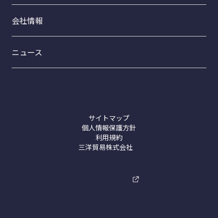
事業紹介トップ
会社情報
フードサイエンス事業部
ファインケミカル事業部
ニュース
トライテックスCB-20
プロダクト事業部
接着剤【ホットメルト】
洗浄剤【コムスター製品】
サイトマップ
個人情報保護方針
利用規約
三洋貿易株式会社