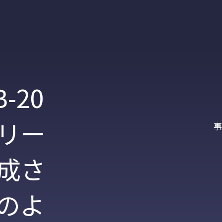
-20
リー
事
成さ
のよ