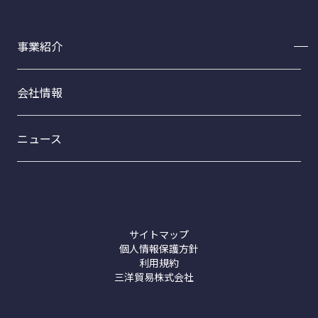
事業紹介
事業紹介トップ
会社情報
フードサイエンス事業部
ファインケミカル事業部
ニュース
トライテックスCB-20
プロダクト事業部
接着剤【ホットメルト】
洗浄剤【コムスター製品】
サイトマップ
個人情報保護方針
利用規約
三洋貿易株式会社