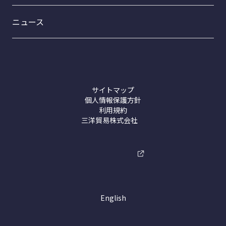
ファインケミカル事業部
ニュース
トライテックスCB-20
プロダクト事業部
接着剤【ホットメルト】
洗浄剤【コムスター製品】
サイトマップ
個人情報保護方針
利用規約
三洋貿易株式会社
English