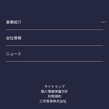
事業紹介
事業紹介トップ
会社情報
フードサイエンス事業部
ファインケミカル事業部
ニュース
トライテックスCB-20
プロダクト事業部
接着剤【ホットメルト】
洗浄剤【コムスター製品】
サイトマップ
個人情報保護方針
利用規約
三洋貿易株式会社